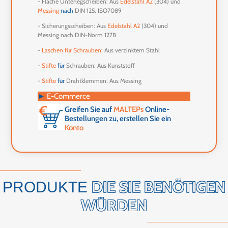
- Flache Unterlegscheiben: Aus
Edelstahl A2
(304) und
Messing
nach
DIN 125, ISO7089
- Sicherungsscheiben: Aus
Edelstahl A2
(304) und
Messing nach DIN-Norm 127B
-
Laschen für Schrauben
: Aus verzinktem Stahl
-
Stifte
für
Schrauben: Aus Kunststoff
-
Stifte
für
Drahtklemmen: Aus Messing
►
E-Commerce
Greifen Sie auf
MALTEPs
Online-
Bestellungen zu, erstellen Sie ein
Konto
DIE SIE BENÖTIGEN
PRODUKTE
WÜRDEN