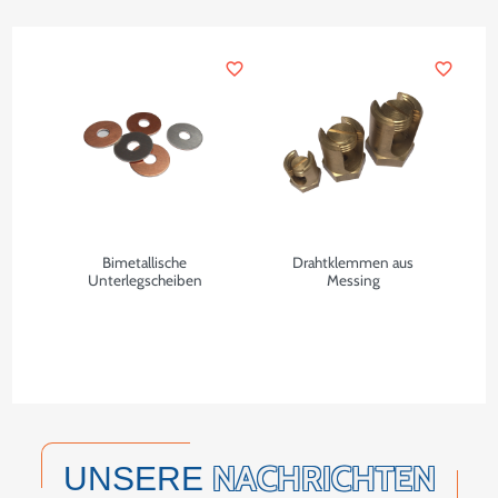
favorite_border
favorite_border
Bimetallische
Drahtklemmen aus
Unterlegscheiben
Messing
NACHRICHTEN
UNSERE