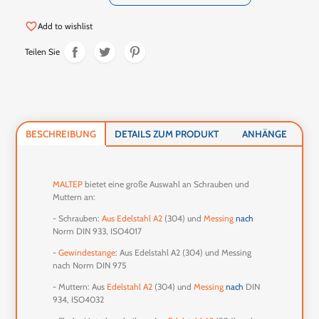
favorite_border
Add to wishlist
Teilen Sie
BESCHREIBUNG
DETAILS ZUM PRODUKT
ANHÄNGE
MALTEP
bietet eine große Auswahl an Schrauben und
Muttern an:
- Schrauben:
Aus Edelstahl A2
(304) und
Messing
nach
Norm DIN 933, ISO4017
-
Gewindestange
: Aus Edelstahl A2 (304) und Messing
nach Norm DIN 975
- Muttern: Aus
Edelstahl A2
(304) und
Messing
nach
DIN
934, ISO4032