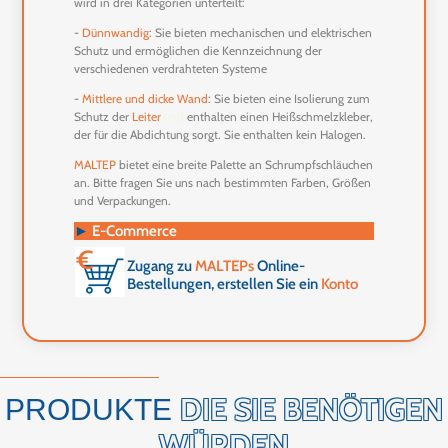
wird in drei Kategorien unterteilt:
-
Dünnwandig
: Sie bieten mechanischen und elektrischen
Schutz und ermöglichen die Kennzeichnung der
verschiedenen verdrahteten Systeme
-
Mittlere
und
dicke
Wand
: Sie bieten eine Isolierung zum
Schutz der
Leiter
und
enthalten einen Heißschmelzkleber,
der für die Abdichtung sorgt. Sie enthalten kein Halogen.
MALTEP
bietet eine breite Palette an Schrumpfschläuchen
an. Bitte fragen Sie uns nach bestimmten Farben, Größen
und Verpackungen.
►
E-Commerce
Zugang zu
MALTEPs
Online-
Bestellungen, erstellen Sie ein
Konto
DIE SIE BENÖTIGEN
PRODUKTE
WÜRDEN