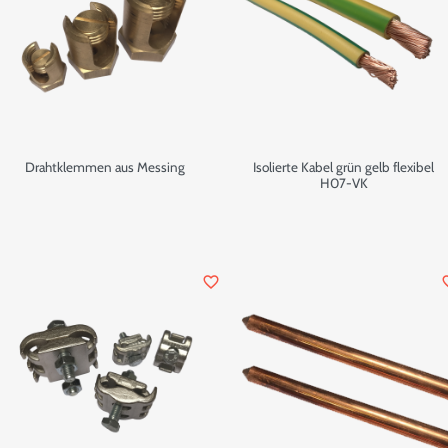
Drahtklemmen aus Messing
Isolierte Kabel grün gelb flexibel
H07-VK
favorite_border
favor