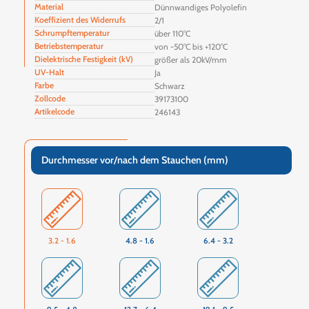
Material
Dünnwandiges Polyolefin
Koeffizient des Widerrufs
2/1
Schrumpftemperatur
über 110°C
Betriebstemperatur
von -50°C bis +120°C
Dielektrische Festigkeit (kV)
größer als 20kV/mm
UV-Halt
Ja
Farbe
Schwarz
Zollcode
39173100
Artikelcode
246143
Durchmesser vor/nach dem Stauchen (mm)
3.2 - 1.6
4.8 - 1.6
6.4 - 3.2