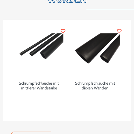
favorite_border
favorite_border
Schrumpfschläuche mit
Schrumpfschläuche mit
mittlerer Wandstärke
dicken Wänden