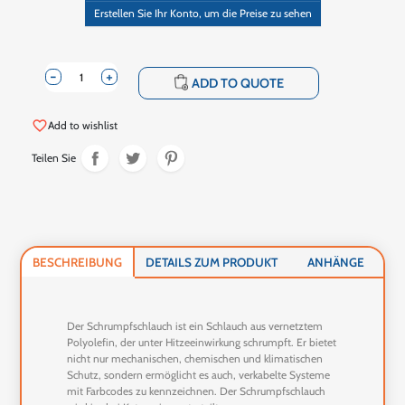
Erstellen Sie Ihr Konto, um die Preise zu sehen
-
+
shopping_cart
ADD TO QUOTE
favorite_border
Add to wishlist
Teilen Sie
BESCHREIBUNG
DETAILS ZUM PRODUKT
ANHÄNGE
Der Schrumpfschlauch ist ein Schlauch aus vernetztem
Polyolefin, der unter Hitzeeinwirkung schrumpft. Er bietet
nicht nur mechanischen, chemischen und klimatischen
Schutz, sondern ermöglicht es auch, verkabelte Systeme
mit Farbcodes zu kennzeichnen. Der Schrumpfschlauch