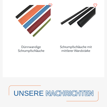
favorite_border
favorite_border
Dünnwandige
Schrumpfschläuche mit
Schrumpfschläuche
mittlerer Wandstärke
NACHRICHTEN
UNSERE