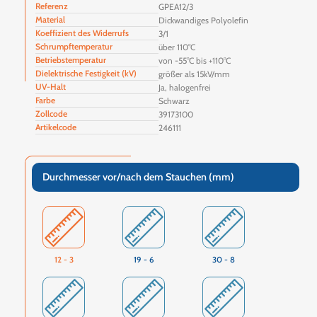
Referenz
GPEA12/3
Material
Dickwandiges Polyolefin
Koeffizient des Widerrufs
3/1
Schrumpftemperatur
über 110°C
Betriebstemperatur
von -55°C bis +110°C
Dielektrische Festigkeit (kV)
größer als 15kV/mm
UV-Halt
Ja, halogenfrei
Farbe
Schwarz
Zollcode
39173100
Artikelcode
246111
Durchmesser vor/nach dem Stauchen (mm)
12 - 3
19 - 6
30 - 8