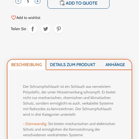
-
+
shopping_cart
ADD TO QUOTE
favorite_border
Add to wishlist
Teilen Sie
BESCHREIBUNG
DETAILS ZUM PRODUKT
ANHÄNGE
Der Schrumpfschlauch ist ein Schlauch aus vernetztem
Polyolefin, der unter Hitzeeinwirkung schrumpft. Er bietet
nicht nur mechanischen, chemischen und klimatischen
Schutz, sondern ermöglicht es auch, verkabelte Systeme
mit Farbcodes zu kennzeichnen. Der Schrumpfschlauch
wird in drei Kategorien unterteilt:
-
Dünnwandig
: Sie bieten mechanischen und elektrischen
Schutz und ermöglichen die Kennzeichnung der
verschiedenen verdrahteten Systeme