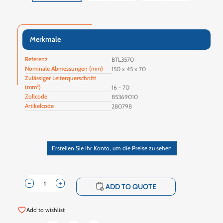
Merkmale
Referenz
BTL3570
Nominale Abmessungen (mm)
150 x 45 x 70
Zulässiger Leiterquerschnitt
(mm²)
16 - 70
Zollcode
85369010
Artikelcode
280798
Erstellen Sie Ihr Konto, um die Preise zu sehen
-
+
shopping_cart
ADD TO QUOTE
favorite_border
Add to wishlist