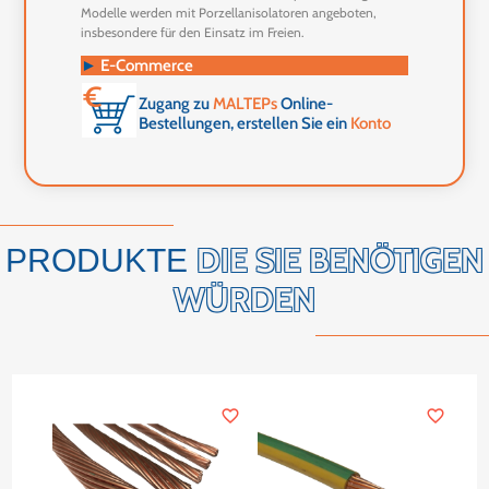
Modelle werden mit Porzellanisolatoren angeboten,
insbesondere für den Einsatz im Freien.
►
E-Commerce
Zugang zu
MALTEPs
Online-
Bestellungen, erstellen Sie ein
Konto
DIE SIE BENÖTIGEN
PRODUKTE
WÜRDEN
favorite_border
favorite_border