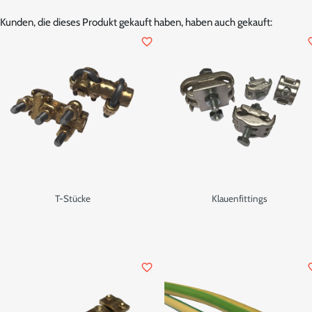
Kunden, die dieses Produkt gekauft haben, haben auch gekauft:
favorite_border
favor
T-Stücke
Klauenfittings
favorite_border
favor