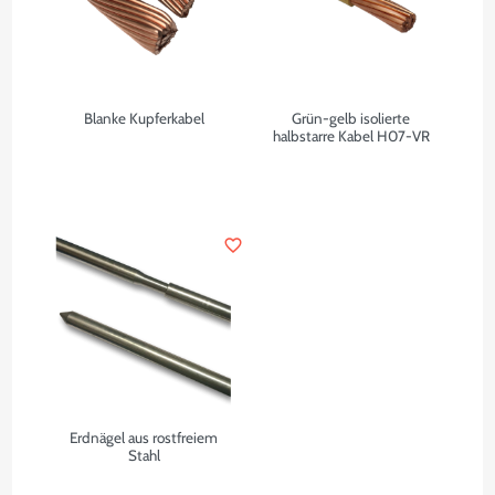
Blanke Kupferkabel
Grün-gelb isolierte
halbstarre Kabel H07-VR
favorite_border
Erdnägel aus rostfreiem
Stahl