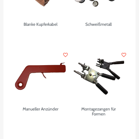
Blanke Kupferkabel
Schweißmetall
favorite_border
favorite_border
Manueller Anzünder
Montagezangen für
Formen