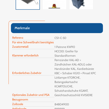
Merkmale
Referenz
CS1-C-50
Für eine Schweißnaht benötigtes
Zusatzmetall
1 Patrone KW90
HCC00: Greifer für
Klammer erforderlich
Standardformen
Fernzünder KAL-AD +
Zündhütchen KAL-ADLG oder
Handzünder KAL, Kardierbürste
Erforderliches Zubehör
KBC + Schaber KG10 + Pinsel KPC
Lötlampe KTORCHE,
Butangaskartusche
KCARTOUCHE,
Schutzhandschuhe KGANT,
Optionales Zubehör und PSA
Gesichtsschutzschild KVISIERE
Bezugsnorm
Zollcode
84804900
Artikelcode
999999