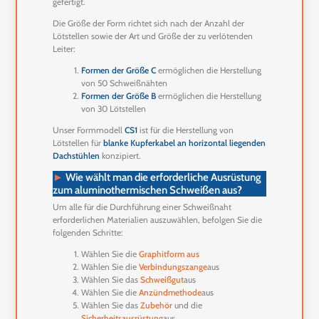
gefertigt.
Die Größe der Form richtet sich nach der Anzahl der
Lötstellen sowie der Art und Größe der zu verlötenden
Leiter:
Formen der Größe C
ermöglichen die Herstellung
von 50 Schweißnähten
Formen der Größe B
ermöglichen die Herstellung
von 30 Lötstellen
Unser Formmodell
CS1
ist für die Herstellung von
Lötstellen für
blanke Kupferkabel an horizontal liegenden
Dachstühlen
konzipiert.
►
Wie wählt man die erforderliche Ausrüstung
zum aluminothermischen Schweißen aus?
Um alle für die Durchführung einer Schweißnaht
erforderlichen Materialien auszuwählen, befolgen Sie die
folgenden Schritte:
Wählen Sie die
Graphitform aus
Wählen Sie die
Verbindungszange
aus
Wählen Sie das
Schweißgut
aus
Wählen Sie die
Anzündmethode
aus
Wählen Sie das
Zubehör
und die
Sicherheitsausrüstung
aus