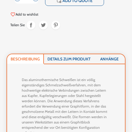
shopping_cart
ADD TO QUOTE
favorite_border
Add to wishlist
Teilen Sie
BESCHREIBUNG
DETAILS ZUM PRODUKT
ANHÄNGE
Das aluminothermische Schweißen ist ein völlig
eigenständiges Schmelzschweißverfahren, mit dem
hochwertige elektrische Verbindungen zwischen Leitern
aus Kupfer, Kupferlegierungen oder Stahl hergestellt
werden können. Die Anwendung dieses Verfahrens
erfordert die Verwendung einer Graphitform, in der das
geschmolzene Metall mit den Leitern in Kontakt kommt
und diese endgültig verschweißt. Die Formen werden in
unseren Werkstätten aus einem Graphitblock
entsprechend der vor Ort benötigten Konfiguration