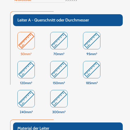
Leiter A - Querschnitt oder Durchmesser
50mm²
70mm²
95mm²
120mm²
150mm²
185mm²
240mm²
300mm²
Material der Leiter