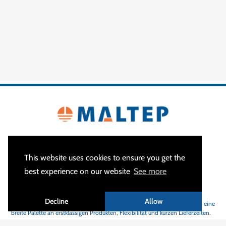
This website uses cookies to ensure you get the
best experience on our website
See more
ÜBER
Decline
Allow
MALTEP
ist Ihr Spezialist für Erdungs- und Blitzschutzanlagen und bietet eine
breite Palette an erstklassigen Produkten, Flexibilität und kurzen Lieferzeiten.