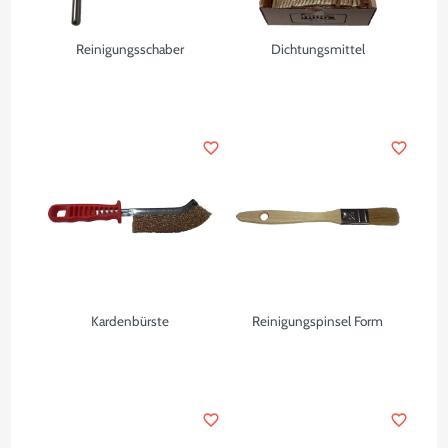
Reinigungsschaber
Dichtungsmittel
favorite_border
favorite_border
Kardenbürste
Reinigungspinsel Form
favorite_border
favorite_border