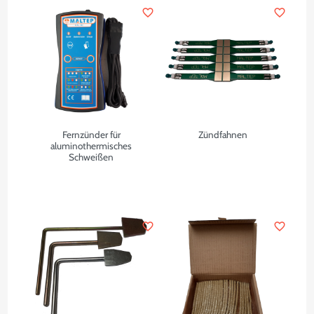
favorite_border
favorite_border
Fernzünder für
Zündfahnen
aluminothermisches
Schweißen
favorite_border
favorite_border