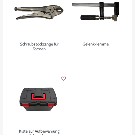
Schraubstockzange für
Gelenkklemme
Formen
favorite_border
Kiste zur Aufbewahrung