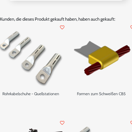
Kunden, die dieses Produkt gekauft haben, haben auch gekauft:
favorite_border
favor
Rohrkabelschuhe - Quellstationen
Formen zum Schweißen CB5
favorite_border
favor