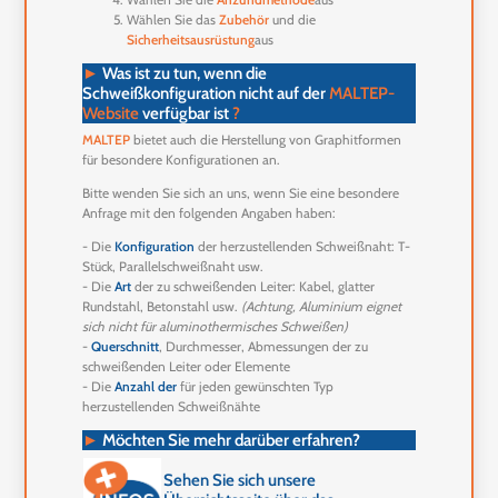
Wählen Sie das
Zubehör
und die
Sicherheitsausrüstung
aus
►
Was ist zu tun, wenn die
Schweißkonfiguration nicht auf der
MALTEP-
Website
verfügbar ist
?
MALTEP
bietet auch die Herstellung von Graphitformen
für besondere Konfigurationen an.
Bitte wenden Sie sich an uns, wenn Sie eine besondere
Anfrage mit den folgenden Angaben haben:
- Die
Konfiguration
der herzustellenden Schweißnaht: T-
Stück, Parallelschweißnaht usw.
- Die
Art
der zu schweißenden Leiter: Kabel, glatter
Rundstahl, Betonstahl usw.
(Achtung, Aluminium eignet
sich nicht für aluminothermisches Schweißen)
-
Querschnitt
, Durchmesser, Abmessungen der zu
schweißenden Leiter oder Elemente
- Die
Anzahl der
für jeden gewünschten Typ
herzustellenden Schweißnähte
►
Möchten Sie mehr darüber erfahren?
Sehen Sie sich unsere