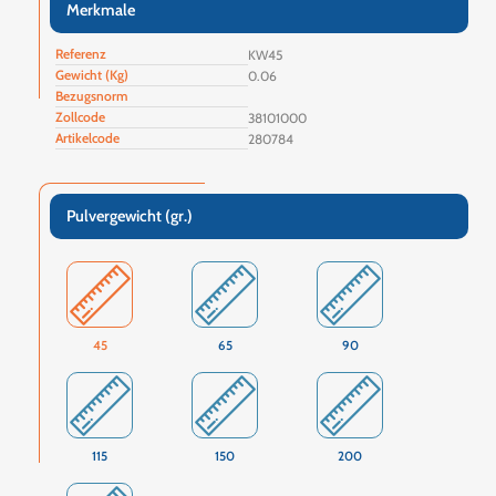
Merkmale
Referenz
KW45
Gewicht (Kg)
0.06
Bezugsnorm
Zollcode
38101000
Artikelcode
280784
Pulvergewicht (gr.)
45
65
90
115
150
200