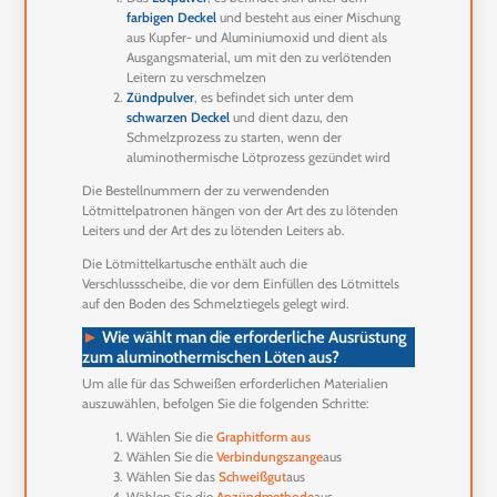
farbigen Deckel
und besteht aus einer Mischung
aus Kupfer- und Aluminiumoxid und dient als
Ausgangsmaterial, um mit den zu verlötenden
Leitern zu verschmelzen
Zündpulver
, es befindet sich unter dem
schwarzen Deckel
und dient dazu, den
Schmelzprozess zu starten, wenn der
aluminothermische Lötprozess gezündet wird
Die Bestellnummern der zu verwendenden
Lötmittelpatronen hängen von der Art des zu lötenden
Leiters und der Art des zu lötenden Leiters ab.
Die Lötmittelkartusche enthält auch die
Verschlussscheibe, die vor dem Einfüllen des Lötmittels
auf den Boden des Schmelztiegels gelegt wird.
►
Wie wählt man die erforderliche Ausrüstung
zum aluminothermischen Löten aus?
Um alle für das Schweißen erforderlichen Materialien
auszuwählen, befolgen Sie die folgenden Schritte:
Wählen Sie die
Graphitform aus
Wählen Sie die
Verbindungszange
aus
Wählen Sie das
Schweißgut
aus
Wählen Sie die
Anzündmethode
aus