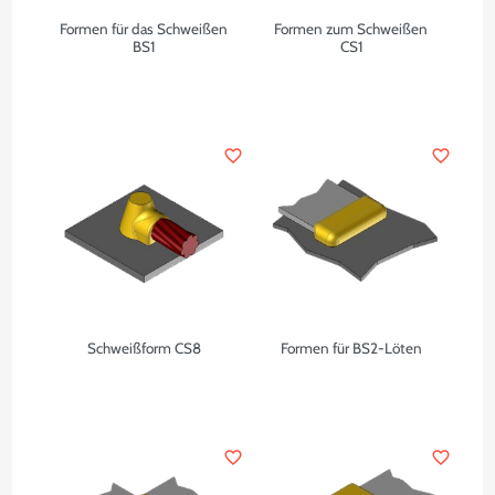
Formen für das Schweißen
Formen zum Schweißen
BS1
CS1
favorite_border
favorite_border
Schweißform CS8
Formen für BS2-Löten
favorite_border
favorite_border