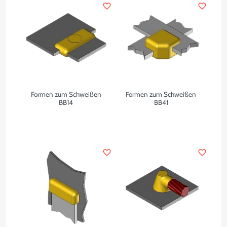
favorite_border
favorite_border
Formen zum Schweißen
Formen zum Schweißen
BB14
BB41
favorite_border
favorite_border