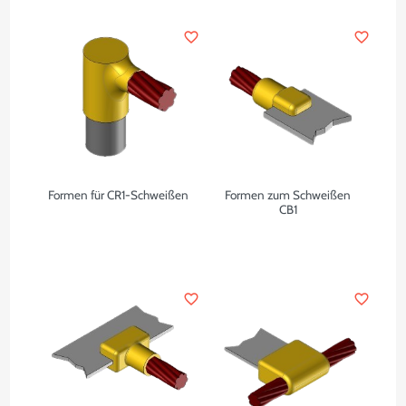
favorite_border
favorite_border
Formen für CR1-Schweißen
Formen zum Schweißen
CB1
favorite_border
favorite_border