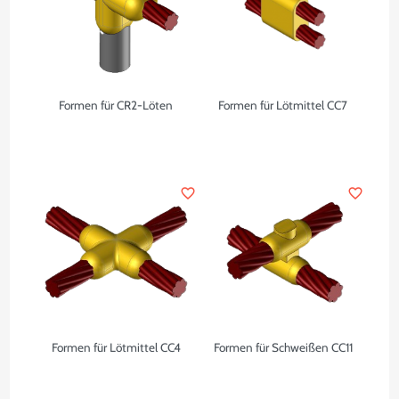
Formen für CR2-Löten
Formen für Lötmittel CC7
favorite_border
favorite_border
Formen für Lötmittel CC4
Formen für Schweißen CC11