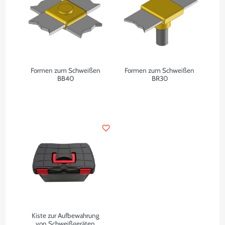
Formen zum Schweißen
Formen zum Schweißen
BB40
BR30
favorite_border
Kiste zur Aufbewahrung
von Schweißgeräten