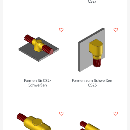
CS27
favorite_border
favorite_border
Formen für CS2-
Formen zum Schweißen
Schweißen
CS25
favorite_border
favorite_border