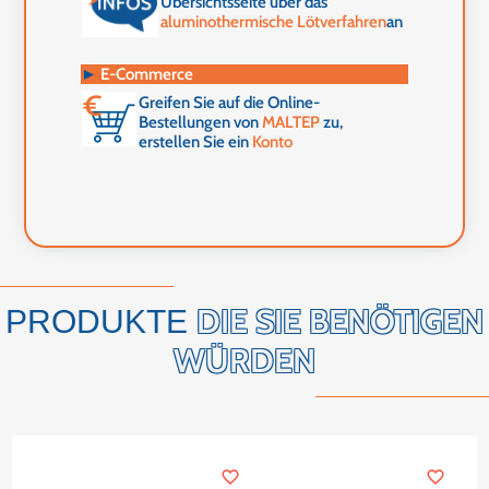
Übersichtsseite über das
aluminothermische Lötverfahren
an
►
E-Commerce
Greifen Sie auf die Online-
Bestellungen von
MALTEP
zu,
erstellen Sie ein
Konto
DIE SIE BENÖTIGEN
PRODUKTE
WÜRDEN
favorite_border
favorite_border