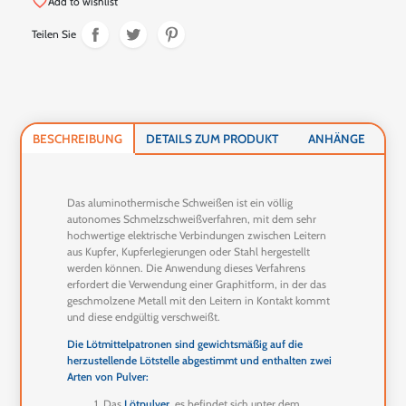
favorite_border
Add to wishlist
Teilen Sie
BESCHREIBUNG
DETAILS ZUM PRODUKT
ANHÄNGE
Das aluminothermische Schweißen ist ein völlig
autonomes Schmelzschweißverfahren, mit dem sehr
hochwertige elektrische Verbindungen zwischen Leitern
aus Kupfer, Kupferlegierungen oder Stahl hergestellt
werden können. Die Anwendung dieses Verfahrens
erfordert die Verwendung einer Graphitform, in der das
geschmolzene Metall mit den Leitern in Kontakt kommt
und diese endgültig verschweißt.
Die Lötmittelpatronen sind gewichtsmäßig auf die
herzustellende Lötstelle abgestimmt und enthalten zwei
Arten von Pulver:
Das
Lötpulver
, es befindet sich unter dem