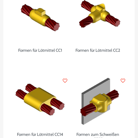
Formen für Lötmittel CC1
Formen für Lötmittel CC2
favorite_border
favorite_border
Formen für Lötmittel CC14
Formen zum Schweißen