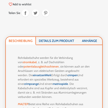
favorite_border
Add to wishlist
Teilen Sie
BESCHREIBUNG
DETAILS ZUM PRODUKT
ANHÄNGE
Rohrkabelschuhe werden für die Verbindung
von
stromkabel
, z. B. auf Dachstühlen
oder
potentialausgleichsschienen
, sie können auch an den
Anschlüssen von elektrischen Geräten angebracht
werden. Die
einsetzen
Werk
Erfolgt durch
crimpen
Und
erfordert ein spezielles Werkzeug, bestehend aus
einer
crimpzange
Und einem
matrixspiele
. Die
Kabelschuhe sind aus Kupfer und elektrolytisch verzinnt,
damit sie z. B. mit Stränden aus Aluminiumlegierungen
verbunden werden können.
MALTEP
Bietet eine Reihe von Rohrkabelschuhen aus