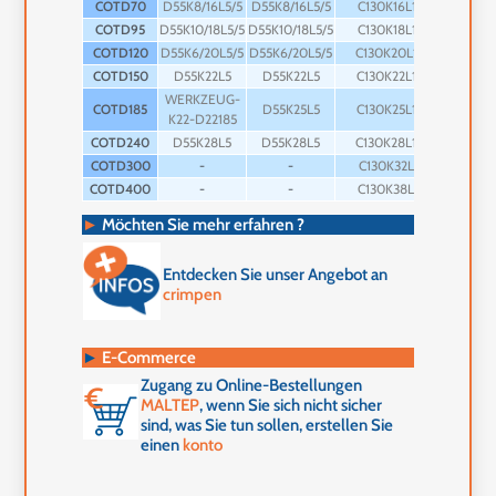
COTD70
D55K8/16L5/5
D55K8/16L5/5
C130K16L12
-
COTD95
D55K10/18L5/5
D55K10/18L5/5
C130K18L12
-
COTD120
D55K6/20L5/5
D55K6/20L5/5
C130K20L12
-
COTD150
D55K22L5
D55K22L5
C130K22L14
-
WERKZEUG-
COTD185
D55K25L5
C130K25L14
-
K22-D22185
COTD240
D55K28L5
D55K28L5
C130K28L14
-
COTD300
-
-
C130K32L5
-
COTD400
-
-
C130K38L9
-
►
Möchten Sie mehr erfahren ?
Entdecken Sie unser Angebot an
crimpen
►
E-Commerce
Zugang zu Online-Bestellungen
MALTEP
, wenn Sie sich nicht sicher
sind, was Sie tun sollen, erstellen Sie
einen
konto