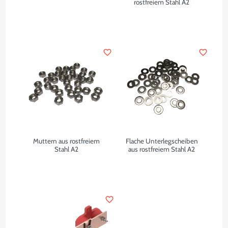
rostfreiem Stahl A2
favorite_border
favorite_border
Muttern aus rostfreiem
Flache Unterlegscheiben
Stahl A2
aus rostfreiem Stahl A2
favorite_border