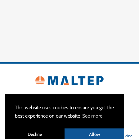
This website uses cookies to ensure you get the
best experience on our website
See more
ÜBER
Decline
Allow
MALTEP
ist Ihr Spezialist für Erdungs- und Blitzschutzanlagen und bietet eine