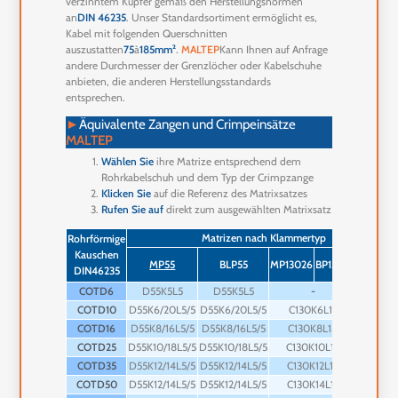
verzinntem Kupfer gemäß den Herstellungsnormen
an
DIN 46235
. Unser Standardsortiment ermöglicht es,
Kabel mit folgenden Querschnitten
auszustatten
75
à
185mm²
.
MALTEP
Kann Ihnen auf Anfrage
andere Durchmesser der Grenzlöcher oder Kabelschuhe
anbieten, die anderen Herstellungsstandards
entsprechen.
►
Äquivalente Zangen und Crimpeinsätze
MALTEP
Wählen Sie
ihre Matrize entsprechend dem
Rohrkabelschuh und dem Typ der Crimpzange
Klicken Sie
auf die Referenz des Matrixsatzes
Rufen Sie auf
direkt zum ausgewählten Matrixsatz
Matrizen nach Klammertyp
Rohrförmige
Kauschen
XPU210
MP55
BLP55
MP13026
BP13026
DIN46235
5
COTD6
D55K5L5
D55K5L5
-
-
COTD10
D55K6/20L5/5
D55K6/20L5/5
C130K6L12
-
COTD16
D55K8/16L5/5
D55K8/16L5/5
C130K8L14
-
COTD25
D55K10/18L5/5
D55K10/18L5/5
C130K10L12
-
COTD35
D55K12/14L5/5
D55K12/14L5/5
C130K12L12
-
COTD50
D55K12/14L5/5
D55K12/14L5/5
C130K14L12
-