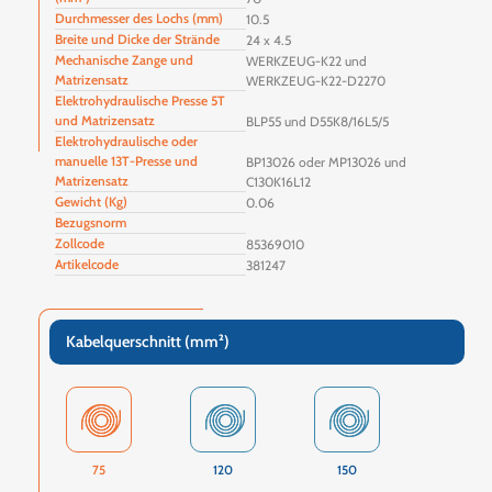
Durchmesser des Lochs (mm)
10.5
Breite und Dicke der Strände
24 x 4.5
Mechanische Zange und
WERKZEUG-K22 und
Matrizensatz
WERKZEUG-K22-D2270
Elektrohydraulische Presse 5T
und Matrizensatz
BLP55 und D55K8/16L5/5
Elektrohydraulische oder
manuelle 13T-Presse und
BP13026 oder MP13026 und
Matrizensatz
C130K16L12
Gewicht (Kg)
0.06
Bezugsnorm
Zollcode
85369010
Artikelcode
381247
Kabelquerschnitt (mm²)
75
120
150