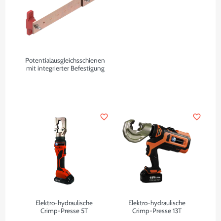
Potentialausgleichsschienen
mit integrierter Befestigung
favorite_border
favorite_border
Elektro-hydraulische
Elektro-hydraulische
Crimp-Presse 5T
Crimp-Presse 13T