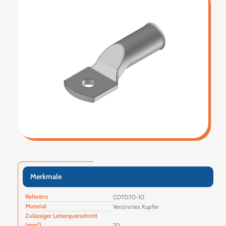
Merkmale
Referenz
COTD70-10
Material
Verzinntes Kupfer
Zulässiger Leiterquerschnitt
(mm²)
70