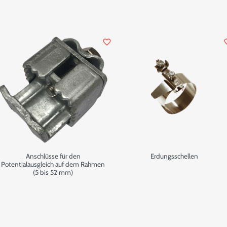
favorite_border
favor
Anschlüsse für den
Erdungsschellen
Potentialausgleich auf dem Rahmen
(5 bis 52 mm)