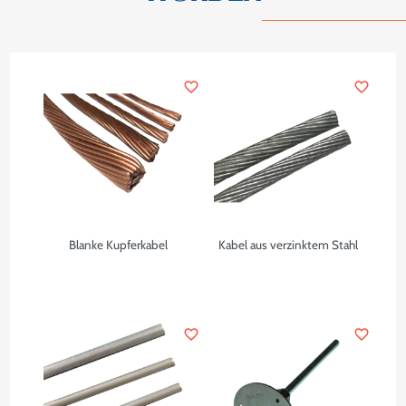
favorite_border
favorite_border
Blanke Kupferkabel
Kabel aus verzinktem Stahl
favorite_border
favorite_border